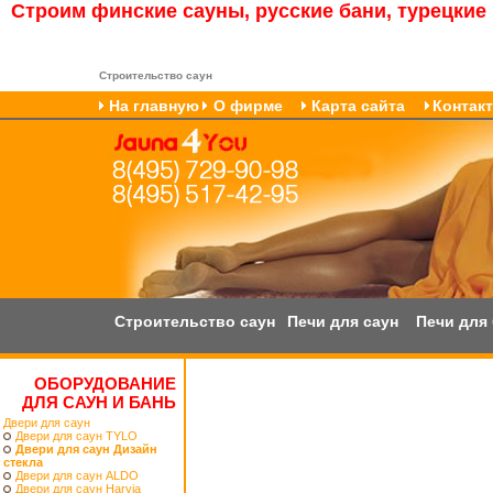
Cтроим финские сауны, русские бани, турецкие
Строительство саун
На главную
О фирме
Карта сайта
Контак
Строительство саун
Печи для саун
Печи для
ОБОРУДОВАНИЕ
ДЛЯ САУН И БАНЬ
Двери для саун
Двери для саун TYLO
Двери для саун Дизайн
стекла
Двери для саун ALDO
Двери для саун Harvia