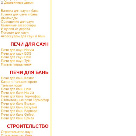
Деревянные двери
Вагонка для саун и бань
Планка для саун и бань
Дымоходы
Освещение для саун
Каминные аксессуары
Изделия из дерева
Погонаж для саун
Аксессуары для саун и бань
ПЕЧИ ДЛЯ САУН
Печи для саун Harvia
Печи для саун EOS
Печи для саун Helo
Печи для саун Tylo
Пульты управления
ПЕЧИ ДЛЯ БАНЬ
Печи для бань Kastor
Kastor в талькохлорите
Талькохлорит
Печи для бань Helo
Печи для бани Harvia
Печи для бань Термофор
Отопительные печи Термофор
Печи для бань Вулкан
Печи для бань Везувий
Печи для бань Варвара
Печи для бань Gefest
Печи для бань Ермак
СТРОИТЕЛЬСТВО
Строительство саун
Строительство бань